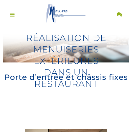
RÉALISATION DE
MENUISERIES
EXTÉRIEURES
DANS UN
Porte d’entrée et châssis fixes
RESTAURANT